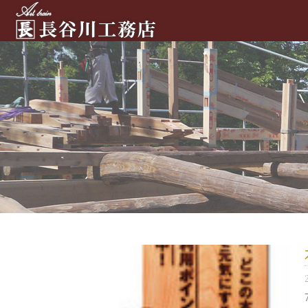
新潟・古民家
修復再生|長
谷川工務店